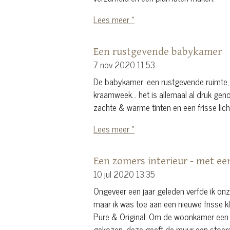
Lees meer »
Een rustgevende babykamer
7 nov 2020
11:53
De babykamer: een rustgevende ruimte, 
kraamweek... het is allemaal al druk ge
zachte & warme tinten en een frisse lic
Lees meer »
Een zomers interieur - met een
10 jul 2020
13:35
Ongeveer een jaar geleden verfde ik onz
maar ik was toe aan een nieuwe frisse k
Pure & Original. Om de woonkamer een u
gekozen, deze geeft de muur een stoere 