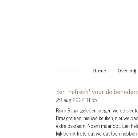
Ga
direct
naar
de
hoofdinhoud
Home
Over mij
Een 'refresh' voor de beneden
29 aug 2024
11:55
Ruim 3 jaar geleden kregen we de sleute
Draagmuren, nieuwe keuken, nieuwe badk
extra dakraam. Noem maar op... Een hele 
kijk ben ik trots dat we dat toch hebbe