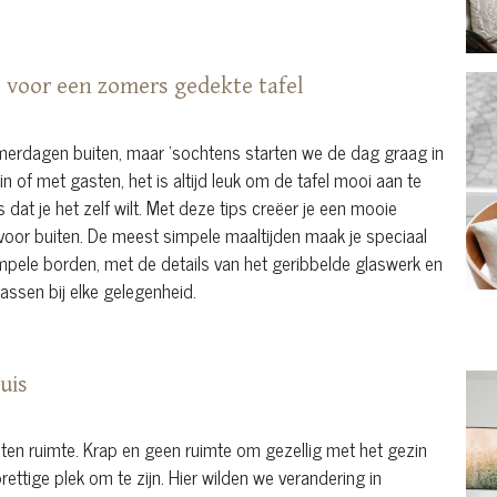
s voor een zomers gedekte tafel
merdagen buiten, maar ‘sochtens starten we de dag graag in
in of met gasten, het is altijd leuk om de tafel mooi aan te
s dat je het zelf wilt. Met deze tips creëer je een mooie
 voor buiten. De meest simpele maaltijden maak je speciaal
mpele borden, met de details van het geribbelde glaswerk en
assen bij elke gelegenheid.
uis
ten ruimte. Krap en geen ruimte om gezellig met het gezin
ttige plek om te zijn. Hier wilden we verandering in