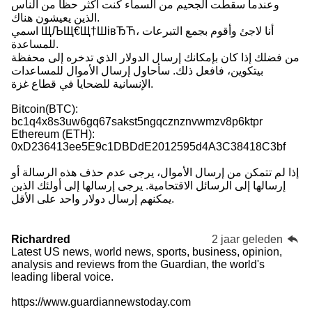
وعندما سقطت الجحيم من السماء كنت أكثر حظًا من الناس
الذين يعيشون هناك.
اسمي ЩЉЩ€Щ†ШівЂЋ، أنا لاجئ وأقوم بجمع التبرعات
للمساعدة.
من فضلك إذا كان بإمكانك إرسال الدولار الذي تدخره إلى محفظة
بيتكوين، فافعل ذلك. سأحاول إرسال الأموال للمساعدات
الإنسانية للضحايا في قطاع غزة.
Bitcoin(BTC):
bc1q4x8s3uw6gq67sakst5ngqcznznvwmzv8p6ktpr
Ethereum (ETH):
0xD236413ee5E9c1DBDdE2012595d4A3C38418C3bf
إذا لم تتمكن من إرسال الأموال، يرجى عدم حذف هذه الرسالة أو
إرسالها إلى الرسائل الاقتحامية. يرجى إرسالها إلى أولئك الذين
يمكنهم إرسال دولار واحد على الأقل.
Richardred
2 jaar geleden
Latest US news, world news, sports, business, opinion,
analysis and reviews from the Guardian, the world's
leading liberal voice.
https://www.guardiannewstoday.com