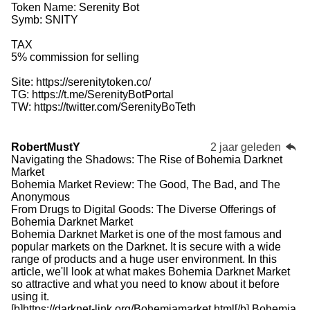
Token Name: Serenity Bot
Symb: SNITY
TAX
5% commission for selling
Site: https://serenitytoken.co/
TG: https://t.me/SerenityBotPortal
TW: https://twitter.com/SerenityBoTeth
RobertMustY
2 jaar geleden
Navigating the Shadows: The Rise of Bohemia Darknet
Market
Bohemia Market Review: The Good, The Bad, and The
Anonymous
From Drugs to Digital Goods: The Diverse Offerings of
Bohemia Darknet Market
Bohemia Darknet Market is one of the most famous and
popular markets on the Darknet. It is secure with a wide
range of products and a huge user environment. In this
article, we'll look at what makes Bohemia Darknet Market
so attractive and what you need to know about it before
using it.
[b]https://darknet-link.org/Bohemiamarket.html[/b] Bohemia