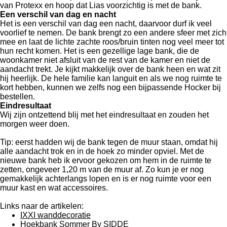
van Protexx en hoop dat Lias voorzichtig is met de bank.
Een verschil van dag en nacht
Het is een verschil van dag een nacht, daarvoor durf ik veel
voorlief te nemen. De bank brengt zo een andere sfeer met zich
mee en laat de lichte zachte roos/bruin tinten nog veel meer tot
hun recht komen. Het is een gezellige lage bank, die de
woonkamer niet afsluit van de rest van de kamer en niet de
aandacht trekt. Je kijkt makkelijk over de bank heen en wat zit
hij heerlijk. De hele familie kan languit en als we nog ruimte te
kort hebben, kunnen we zelfs nog een bijpassende Hocker bij
bestellen.
Eindresultaat
Wij zijn ontzettend blij met het eindresultaat en zouden het
morgen weer doen.
Tip: eerst hadden wij de bank tegen de muur staan, omdat hij
alle aandacht trok en in de hoek zo minder opviel. Met de
nieuwe bank heb ik ervoor gekozen om hem in de ruimte te
zetten, ongeveer 1,20 m van de muur af. Zo kun je er nog
gemakkelijk achterlangs lopen en is er nog ruimte voor een
muur kast en wat accessoires.
Links naar de artikelen:
IXXI wanddecoratie
Hoekbank Sommer By SIDDE