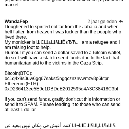
market
WandaFep
2 jaar geleden
I toughened to spirited not far from the Jabalia and when
hell flatten from heaven I was luckier than the people who
lived there.
My monicker is ШЄШ±Ш§ШЁвЂЋ., I am a refugee and I
am raising loot to help.
Humour if you can send a dollar saved to a Bitcoin wallet,
do so. I will have a stab to send funds due to the fact that
humanitarian aid to the victims in the Gaza Strip.
Bitcoin(BTC):
bc1q4x8s3uw6gq67sakst5ngqcznznvwmzv8p6ktpr
Ethereum (ETH):
0xD236413ee5E9c1DBDdE2012595d4A3C38418C3bf
If you can't send funds, gratify don't cut this information or
send it to SPAM. Please leading it to those who can send
at least 1 dollar.
كنت أعيش في مكان ليس ببعيد عن Ш¬ШЁШ§Щ„ЩЉШ§،